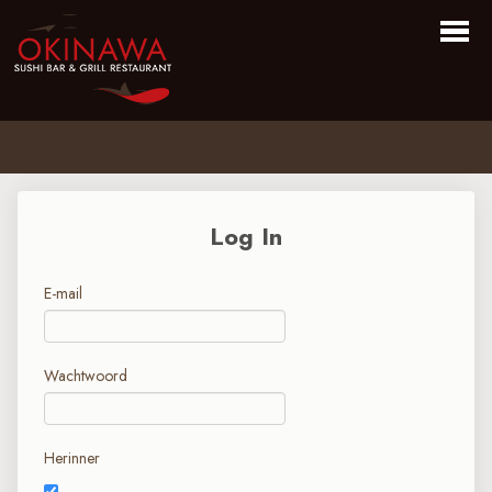
Home
Bestellen
Log In
Menu
Over Ons
E-mail
Login
Contact
Wachtwoord
Herinner