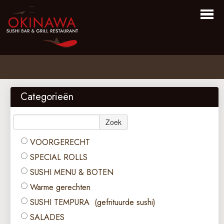
Home
Bestellen
Categorieën
Menu
Zoek
Over Ons
VOORGERECHT
Login
SPECIAL ROLLS
Contact
SUSHI MENU & BOTEN
Warme gerechten
SUSHI TEMPURA (gefrituurde sushi)
SALADES